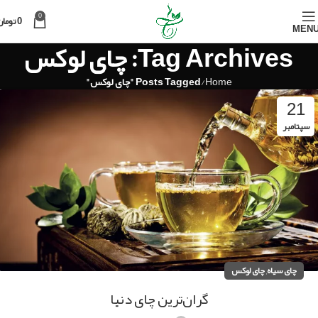
0
0
تومان
MEN
Tag Archives: چای لوکس
Home
Posts Tagged "چای لوکس"
21
سپتامبر
,
چای سیاه
چای لوکس
گران‌ترین چای‌ دنیا