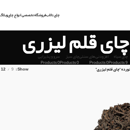
چای تالاب
فروشگاه تخصصی انواع چای
وبلاگ 
چای قلم لیزری
چای سیاه
افزودنی‌های سنتی
چای سبز
سرو و پذیرایی
0 Products
0 Products
0 Products
9 Products
ده “چای قلم لیزری”
Show
9
12