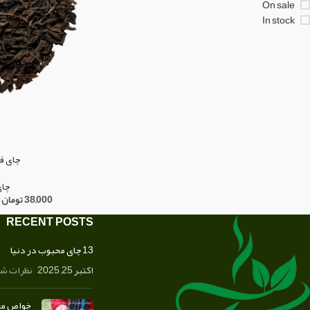
On sale
In stock
چای ق
چای
38,000
تومان
RECENT POSTS
13 چای محبوب در دنیا
اکتبر 25, 2025
نظرات شم
خواص معج