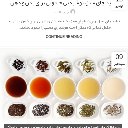
فواید چای سبز، نوشیدنی جادویی برای بدن و ذهن
نوامبر
چای تالاب
فواید چای سبز برای شما چای سبز یک نوشیدنی جادویی برای ذهن و بدن، یا
مکمل غذایی که ممکن است هوشیاری ذهنی را بهبود بخشد...
CONTINUE READING
09
سپتامبر
,
,
,
,
,
,
,
چای اولانگ
چای داهونگ پائو
چای زرد
چای سبز
چای سفید
چای سیاه
چای محبوب
داهونگ