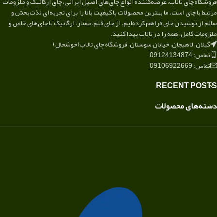
فروشگاه چای تالاب، عرضه‌کننده انواع چای‌های اصیل ایرانی، چای ارگانیک و ملزومات
مرتبط با چای است. ما بهترین محصولات با کیفیت بالا را برای تجربه‌ای لذت‌بخش و
سالم از نوشیدن چای فراهم کرده‌ایم. از چای قلم، ممتاز، ارگانیک تا چای‌های خاص و
ملزومات کامل، همه را در تالاب پیدا کنید.
گیلان، لاهیجان، خیابان سوستان، فروشگاه چای تالاب(خوشحال)
تماس: 09124134874
تماس: 09106922669
RECENT POSTS
دسته‌های محصولات