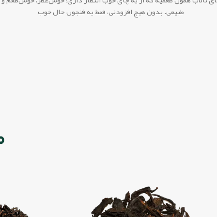
ی تالاب همون طعمیه که از یه چای خوب انتظار داری؛ خوش‌عطر، خوش‌طعم و
طبیعی. بدون هیچ افزودنی، فقط یه فنجون حال خوب
خرید با تخفیف
م