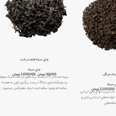
چای سیاه قلم درشت
چای سیاه
یاه سرگل
36,000
تومان
–
1,650,000
تومان
تهیه شده از 70درصد برگ های درشت (برگ سوم
و دوم گیاه چای) و 30 درصد برگهای اول به همراه
 سیاه
ساقه که وجود ساقه اعث ایجاد طعم گس میشود.
–
2,100,000
تومان
اب‌ترین انواع چای ایرانی
این نوع از چای زمان دم آوری 20 الی 25 دقیقه
ت که از ترکیب ۸۰٪ جوانه‌های ابتدایی چای و
داشته و طعم سبک دارد