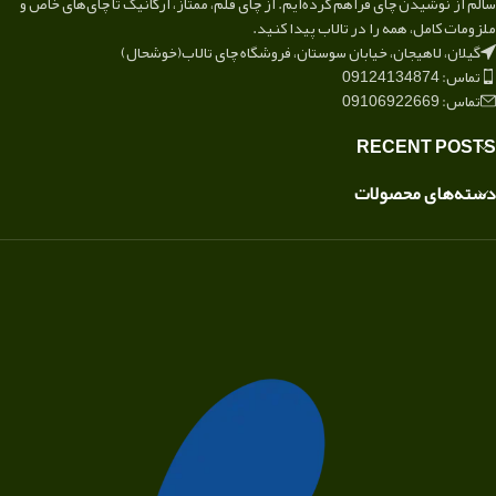
سالم از نوشیدن چای فراهم کرده‌ایم. از چای قلم، ممتاز، ارگانیک تا چای‌های خاص و
ملزومات کامل، همه را در تالاب پیدا کنید.
گیلان، لاهیجان، خیابان سوستان، فروشگاه چای تالاب(خوشحال)
تماس: 09124134874
تماس: 09106922669
RECENT POSTS
دسته‌های محصولات