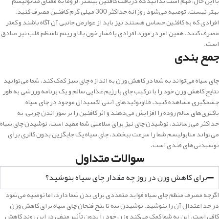
با این حال، مهم است بدانید که دریافت کافئین بیشتر، لزوماً به معنای متابولیسم
بهتر نیست. توصیه می‌شود روزانه حداکثر 300 میلی گرم کافئین مصرف کنید.
افرادی که به کافئین حساس هستند نیز باید از عوارض جانبی آن آگاه باشند و کمتر
مصرف کنند. همین امر در مورد افرادی با فشار خون بالا و ریتم نامنظم قلب نیز صادق
است.
جمع بندی
چای سیاه می‌تواند به شما در کاهش وزن به اندازه چای سبز کمک کند. شما می‌توانید
نتایج کاهش وزن خود را با ترکیب چای با رژیم غذایی سالم و یک برنامه ورزشی به طور
چشمگیری مشاهده کنید. فلاونوئیدهای آنتی اکسیدان موجود در چای سیاه
باکتری‌های سالم روده را افزایش می‌دهند و اثر کافئین را بر سوزاندن چربی، به
حداکثر می‌رسانند. نوشیدن چای نیز برای سلامتی شما مفید است. نوشیدن چای سیاه
می‌تواند متابولیسم شما را سرعت ببخشد. چای سیاه یک جایگزین بدون کالری برای
نوشیدنی‌های قندی است.
سوالات متداول
برای کاهش وزن در روز چه مقدار چای سیاه بنوشید؟
اگرچه مصرف منظم چای سیاه فواید متعددی برای بدن شما دارد، اما توصیه می‌شود
در حد اعتدال آن را بنوشید. نوشیدن سه تا پنج فنجان چای سیاه برای کاهش وزن
کافی است. این به شما کمک می‌کند وزن خود را بدون تأثیر منفی در این روند کاهش