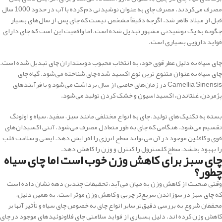
مصرف می‌کردند. مصرف چای به عنوان نوشیدنی دم کرده با آب در حدود 1000 سال
قبل از میلاد ظاهر شد. اگرچه دقیقاً مشخص نیست که چای پس از سال‌های بسیار
چگونه به یک نوشیدنی مشهور تبدیل شده است، اما واقعیت این است که چای دارای
فواید دارویی بسیاری است.
چای سیاه به دلیل عطر قوی خود، به انتخاب محبوب دوستداران چای تبدیل شده است.
چای سیاه به عنوان متنوع ترین نوع اکسید شده چای شناخته می‌شود. گیاه چای
Camellia Sinensis در زمان‌های خاصی از سال برداشت می‌شود و با فرآیندهای
پژمردن، غلتاندن، اکسیداسیون و خشک کردن تولید می‌شود.
بسته به تکنیک‌های تولید، چای به انواع مختلفی مانند سبز، سفید، سیاه و اولونگ
تقسیم می‌شود. هنگامی که چای به طور متعادل مصرف می‌شود، آنتی اکسیدان‌های
قوی و کافئین موجود در آن می‌تواند سطح انرژی را افزایش دهد، ایمنی و سلامت قلب
را بهبود بخشد، سطح کلسترول را کنترل و وزن را کاهش دهد.
چای سبز برای کاهش وزن خوب است اما چای سیاه
چطور؟
وقتی صحبت از کاهش وزن به میان می‌آید، تحقیقات چندین دهه نشان داده است
که چای سبز در سوزاندن سریع‌تر چربی و کاهش وزن موثر است. به همین دلیل،
محققان شروع به بررسی دقیق‌تر سایر انواع چای به خصوص چای سیاه و تأثیر آنها بر
کاهش وزن کرده اند. دلیل بسیاری از فواید سلامتی چای فلاونوئیدهای موجود در چای