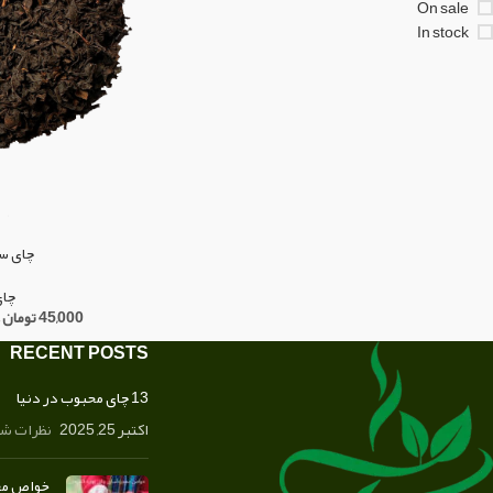
On sale
In stock
چای س
چای
45,000
تومان
RECENT POSTS
13 چای محبوب در دنیا
اکتبر 25, 2025
نظرات شم
خواص معج