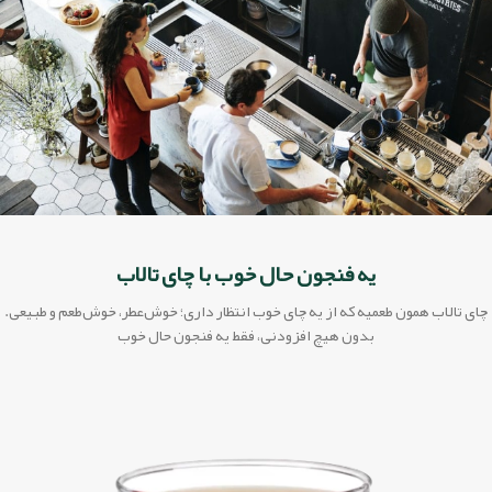
تخفیف ویژه برای کافه
یه فنجون حال خوب با چای تالاب
10%تخفیف برای خرید بالای 5کیلو
چای تالاب همون طعمیه که از یه چای خوب انتظار داری؛ خوش‌عطر، خوش‌طعم و طبیعی.
60
18
42
58
بدون هیچ افزودنی، فقط یه فنجون حال خوب
Days
Hr
Min
Sc
خرید با تخفیف