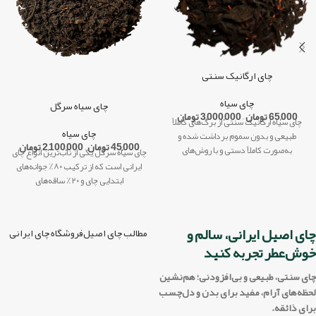
چای ارگانیک سنتی
چای سیاه
چای سیاه سرگل
65,000
تومان
–
3,000,000
تومان
چای سیاه ارگانیک سنتی از برگ‌های کاملاً
چای سیاه
طبیعی و بدون سموم برداشت شده و
45,000
تومان
–
2,100,000
تومان
به‌صورت کاملاً دستی و با روش‌های
چای سیاه سرگل یکی از ناب‌ترین انواع چای
ایرانی است که از ترکیب ۸۰٪ جوانه‌های
ابتدایی چای و ۲۰٪ ساقه‌های
چای اصیل ایرانی، سالم و
مطالب چای اصیل
فروشگاه چای ایرانی
خوش‌عطر تجربه کنید
چای سنتی، طبیعی و بی‌افزودنی؛ هم‌نشین
لحظه‌های آرام، مفید برای بدن و دل‌چسب
برای ذائقه.